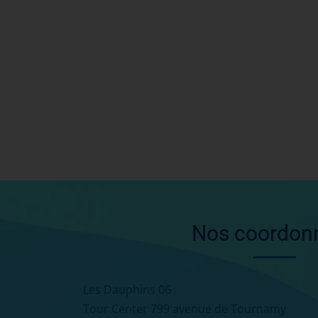
Nos coordon
Les Dauphins 06
Tour Center 799 avenue de Tournamy