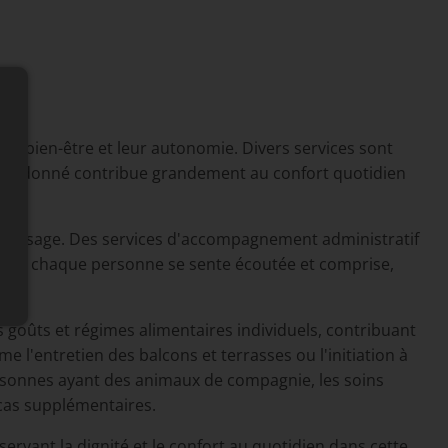
ur bien-être et leur autonomie. Divers services sont
 et ordonné contribue grandement au confort quotidien
 repassage. Des services d'accompagnement administratif
n que chaque personne se sente écoutée et comprise,
 goûts et régimes alimentaires individuels, contribuant
e l'entretien des balcons et terrasses ou l'initiation à
ersonnes ayant des animaux de compagnie, les soins
cas supplémentaires.
ervant la dignité et le confort au quotidien dans cette