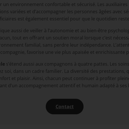
 un environnement confortable et sécurisé. Les auxiliaires d
ons variées et d’accompagner les personnes âgées avec séri
éficiaires est également essentiel pour que le quotidien reste
ique aussi de veiller à l’autonomie et au bien-être psychol
acun, tout en offrant un soutien moral lorsque c’est néces
ronnement familial, sans perdre leur indépendance. L’attent
ompagnie, favorise une vie plus apaisée et enrichissante po
ule
s’étend aussi aux compagnons à quatre pattes. Les soi
 soi, dans un cadre familier. La diversité des prestations, q
confort et plaisir. Ainsi, chacun peut continuer à profiter p
iant d’un accompagnement attentif et humain adapté à ses 
Contact