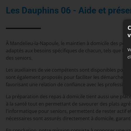
Les Dauphins 06 - Aide et prése
C
v
À Mandelieu-la-Napoule, le maintien à domicile des perso
V
adaptés aux besoins spécifiques de chacun, tels que l'a
c
des seniors.
Les auxiliaires de vie compétents sont disponibles pour
sont également proposés pour faciliter les démarches p
favorisant une relation de confiance avec les professionn
La préparation des repas à domicile tient aussi une pla
à la santé tout en permettant de savourer des plats agréab
l'informatique pour seniors, permettent de rester actif
nécessaires sont assurés directement à domicile, garan
En conclusion, notre mission consiste à proposer une var