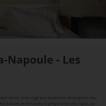
a-Napoule - Les
ue senior. Il ne s’agit pas seulement de proposer des
es balcons et terrasses, la préparation des repas, ou